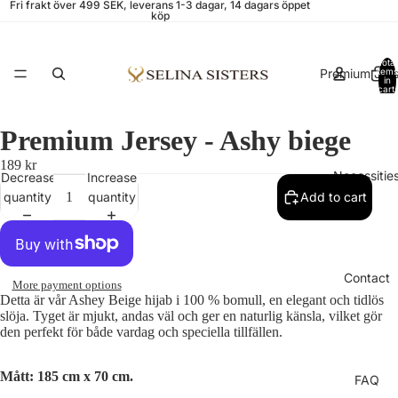
Fri frakt över 499 SEK, leverans 1-3 dagar, 14 dagars öppet
köp
Total
Premium Jer
items
in
cart:
0
Premium Jersey - Ashy biege
189 kr
Necessitie
Decrease
Increase
quantity
quantity
Add to cart
Contact
More payment options
Detta är vår Ashey Beige
hijab i
100 % bomull
, en elegant och tidlös
slöja. Tyget är mjukt, andas väl och ger en naturlig känsla, vilket gör
den perfekt för både vardag och speciella tillfällen.
Mått: 185 cm x 70 cm.
FAQ