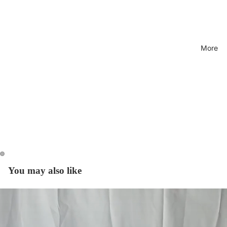
More
You may also like
Open
Open
image
image
in
in
full
full
screen
screen